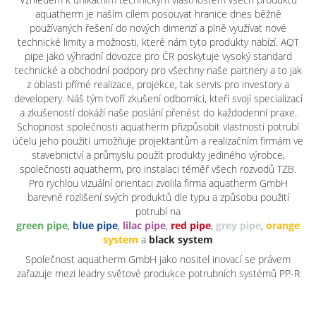
aquatherm je naším cílem posouvat hranice dnes běžně
používaných řešení do nových dimenzí a plně využívat nové
technické limity a možnosti, které nám tyto produkty nabízí. AQT
pipe jako výhradní dovozce pro ČR poskytuje vysoký standard
technické a obchodní podpory pro všechny naše partnery a to jak
z oblasti přímé realizace, projekce, tak servis pro investory a
developery. Náš tým tvoří zkušení odborníci, kteří svojí specializací
a zkušeností dokáží naše poslání přenést do každodenní praxe.
Schopnost společnosti aquatherm přizpůsobit vlastnosti potrubí
účelu jeho použití umožňuje projektantům a realizačním firmám ve
stavebnictví a průmyslu použít produkty jediného výrobce,
společnosti aquatherm, pro instalaci téměř všech rozvodů TZB.
Pro rychlou vizuální orientaci zvolila firma aquatherm GmbH
barevné rozlišení svých produktů dle typu a způsobu použití
potrubí na
green pipe
,
blue pipe
,
lilac pipe
,
red pipe
,
grey pipe
,
orange
system
a
black system
Společnost aquatherm GmbH jako nositel inovací se právem
zařazuje mezi leadry světové produkce potrubních systémů PP-R