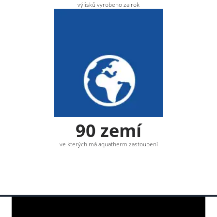
výlisků vyrobeno za rok
90 zemí
ve kterých má aquatherm zastoupení