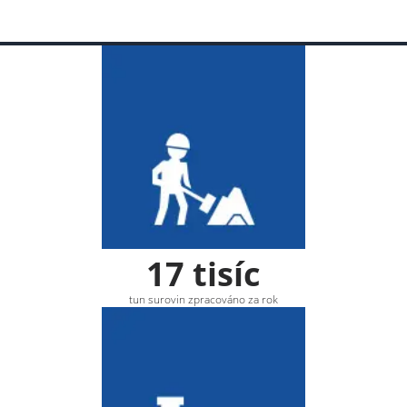
17 tisíc
tun surovin zpracováno za rok