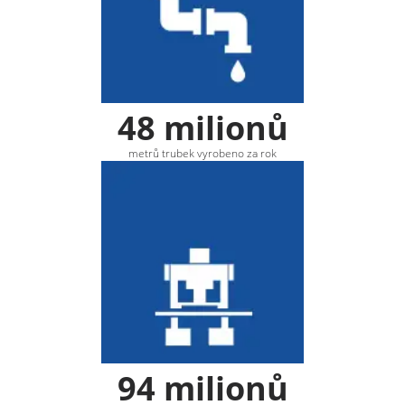
48 milionů
metrů trubek vyrobeno za rok
94 milionů