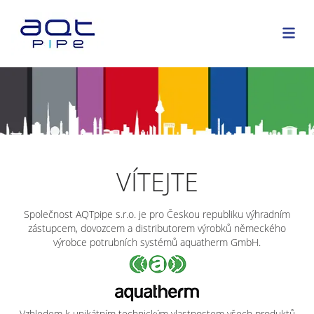
VÍTEJTE
Společnost AQTpipe s.r.o. je pro Českou republiku výhradním
zástupcem, dovozcem a distributorem výrobků německého
výrobce potrubních systémů aquatherm GmbH.
Vzhledem k unikátním technickým vlastnostem všech produktů